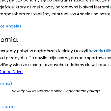
decyzje, czy pchamy się do centrum miasta w ślimaczym 
jeździe, który aż raził w oczy ogromnymi białymi literami
ym sposobem zostawiliśmy centrum Los Angeles na nastę
fornia.
nujemy pobyt w najdroższej dzielnicy LA czyli
Beverly Hill
su i przepychu. Co chwilę mija nas wypasione sportowe s
szliśmy więc za ciosem przepychu i udaliśmy się w kierun
Rodeo Drive.
Beverly Hill to zadbane ulice i legendarne palmy!