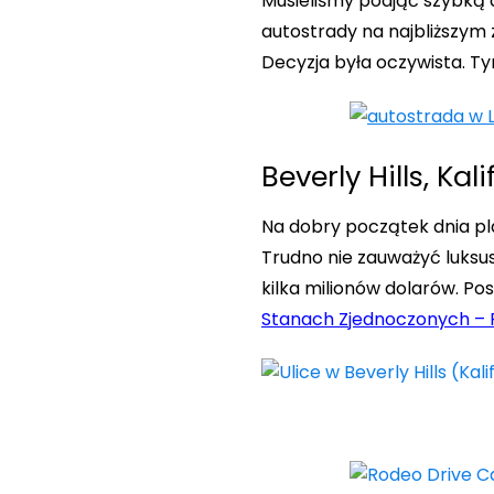
Musieliśmy podjąć szybką 
autostrady na najbliższym z
Decyzja była oczywista. T
Beverly Hills, Kali
Na dobry początek dnia pla
Trudno nie zauważyć luksu
kilka milionów dolarów. Po
Stanach Zjednoczonych – 