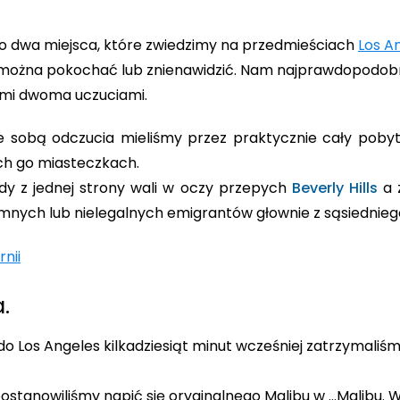
lko dwa miejsca, które zwiedzimy na przedmieściach
Los A
 można pokochać lub znienawidzić. Nam najprawdopodobni
ymi dwoma uczuciami.
ze sobą odczucia mieliśmy przez praktycznie cały po
ch go miasteczkach.
dy z jednej strony wali w oczy przepych
Beverly Hills
a z
mnych lub nielegalnych emigrantów głownie z sąsiednieg
.
o Los Angeles kilkadziesiąt minut wcześniej zatrzymaliśm
stanowiliśmy napić się oryginalnego Malibu w …Malibu. W