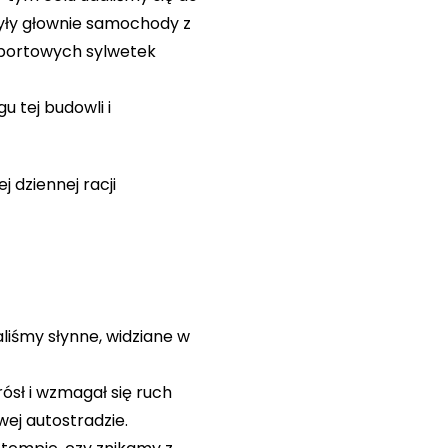
 były głownie samochody z
 sportowych sylwetek
u tej budowli i
 dziennej racji
liśmy słynne, widziane w
ósł i wzmagał się ruch
ej autostradzie.