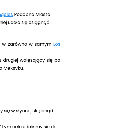
ngeles
Podobno Miasto
ej udało się osiągnąć
byt w zarówno w samym
Los
 drugiej wałęsający się po
o Meksyku.
y się w słynnej skądinąd
 tym celu udaliśmy się do