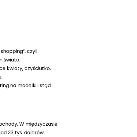
shopping”, czyli
m świata.
ce kwiaty, czyściutko,
e.
ing na modelki i stąd
mochody. W międzyczasie
d 33 tyś. dolarów.