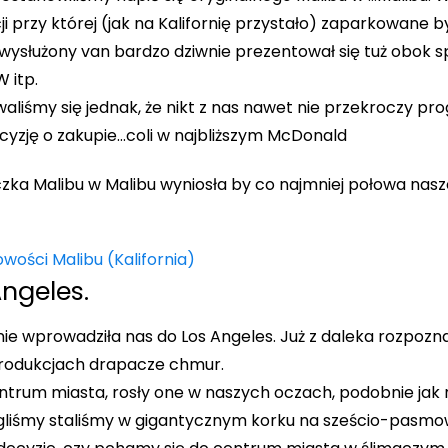
cji przy której (jak na Kalifornię przystało) zaparkowane
z wysłużony van bardzo dziwnie prezentował się tuż obok
 itp.
owaliśmy się jednak, że nikt z nas nawet nie przekroczy prog
cyzję o zakupie…coli w najbliższym McDonald
ka Malibu w Malibu wyniosła by co najmniej połowa naszej
ngeles.
nie wprowadziła nas do Los Angeles. Już z daleka rozpozna
produkcjach drapacze chmur.
entrum miasta, rosły one w naszych oczach, podobnie jak r
egliśmy staliśmy w gigantycznym korku na sześcio-pasmow