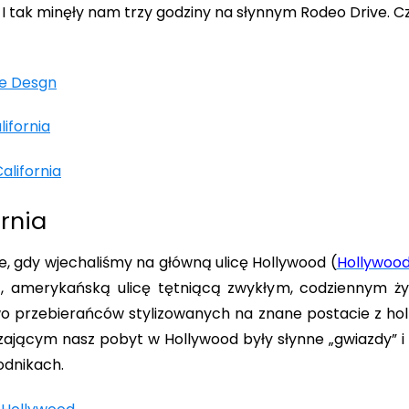
I tak minęły nam trzy godziny na słynnym Rodeo Drive. Cz
ornia
ie, gdy wjechaliśmy na główną ulicę Hollywood (
Hollywood
ą, amerykańską ulicę tętniącą zwykłym, codziennym ży
 przebierańców stylizowanych na znane postacie z holl
ającym nasz pobyt w Hollywood były słynne „gwiazdy” i 
dnikach.