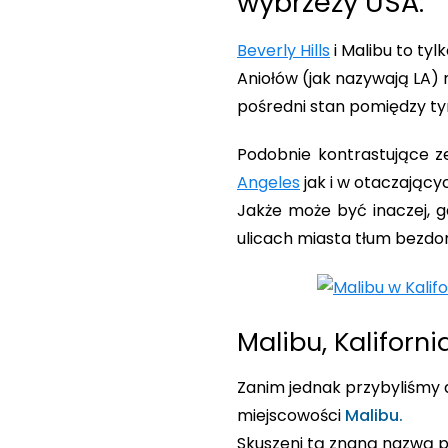
wybrzeży USA.
Beverly Hills
i Malibu to ty
Aniołów (jak nazywają LA)
pośredni stan pomiędzy t
Podobnie kontrastujące 
Angeles
jak i w otaczający
Jakże może być inaczej, g
ulicach miasta tłum bezdo
Malibu, Kalifornia
Zanim jednak przybyliśmy d
miejscowości
Malibu.
Skuszeni tą znaną nazwą po