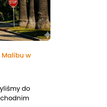
i Malibu w
byliśmy do
zachodnim