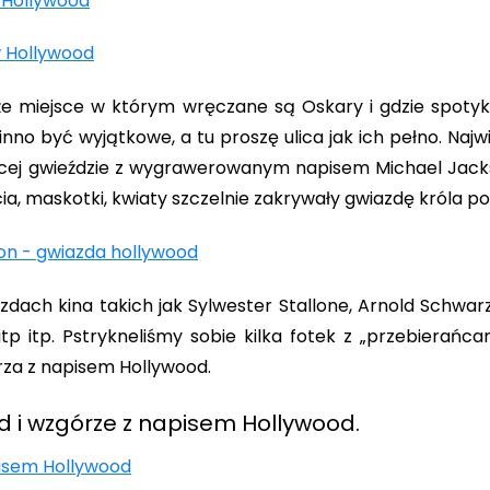
że miejsce w którym wręczane są Oskary i gdzie spotyka
nno być wyjątkowe, a tu proszę ulica jak ich pełno. Najw
ącej gwieździe z wygrawerowanym napisem Michael Jacks
ia, maskotki, kwiaty szczelnie zakrywały gwiazdę króla po
zdach kina takich jak Sylwester Stallone, Arnold Schwarz
..itp itp. Pstrykneliśmy sobie kilka fotek z „przebierańca
za z napisem Hollywood.
d i wzgórze z napisem Hollywood.