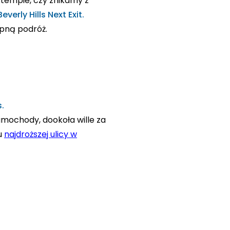
tempie, czy znikamy z
Beverly Hills Next Exit.
pną podróż.
s.
amochody, dookoła wille za
ku
najdroższej ulicy w