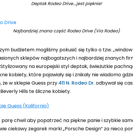
Deptak Rodeo Drive….jest pięknie!
Najbardziej znana część Rodeo Drive (Via Rodeo)
szym budżetem mogliśmy pokusić się tylko o tzw. „window 
ionych sklepów najbogatszych i najbardziej znanych fir
 Stylizowany na europejski styl deptak, świeżutkie pachną
kne kobiety, które pojawiały się i znikały nie wiadomo gdzi
ę, że w sklepie Guess przy
411 N. Rodeo Dr.
odbywał się cast
everly Hills te śliczne kobiety.
z parę chwil aby popatrzeć na piękne panie i szybkie sa
wie ciekawy zegarek marki „Porsche Design” za nieco pona