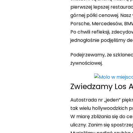
pierwszej lepszej restaura
górnej półki cenowej. Nas
Porsche, Mercedesów, BMW
Po chwili refleksji, zdecyd
jednogłośnie podjęliśmy de
Podejrzewamy, że szklanecz
żywnościowej.
Zwiedzamy Los A
Autostrada nr „jeden” pięk
tak wielu hollywoodzkich 
W miarę zbliżania się do c
uliczny. Zanim się spostrz