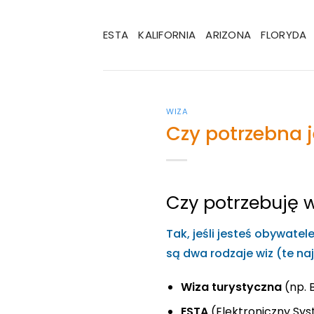
Przewiń
do
ESTA
KALIFORNIA
ARIZONA
FLORYDA
zawartości
WIZA
Czy potrzebna j
Czy potrzebuję 
Tak, jeśli jesteś obywate
są dwa rodzaje wiz (te na
Wiza turystyczna
(np. 
ESTA
(Elektroniczny Sys