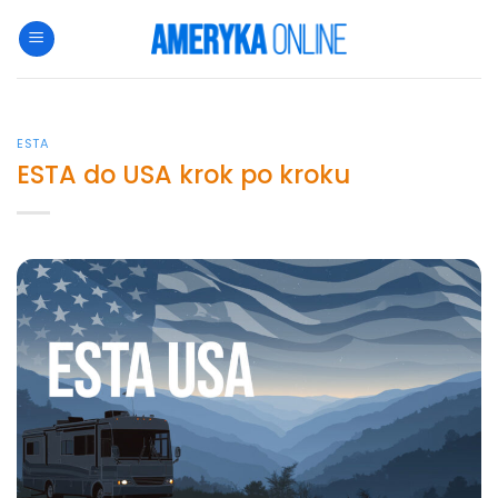
Przewiń
do
zawartości
ESTA
ESTA do USA krok po kroku